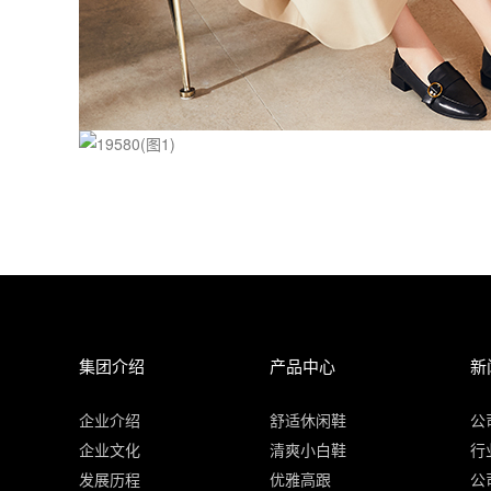
集团介绍
产品中心
新
企业介绍
舒适休闲鞋
公
企业文化
清爽小白鞋
行
发展历程
优雅高跟
公