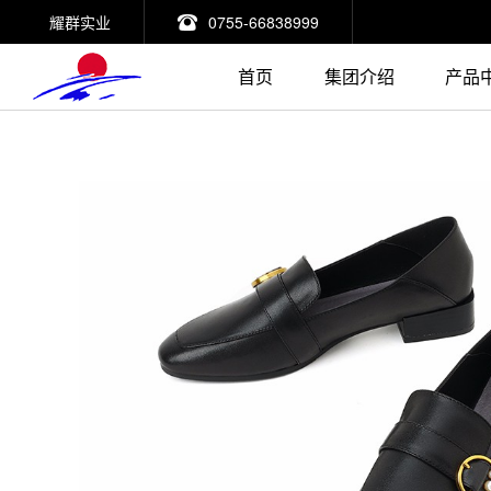
耀群实业
0755-66838999
首页
集团介绍
产品